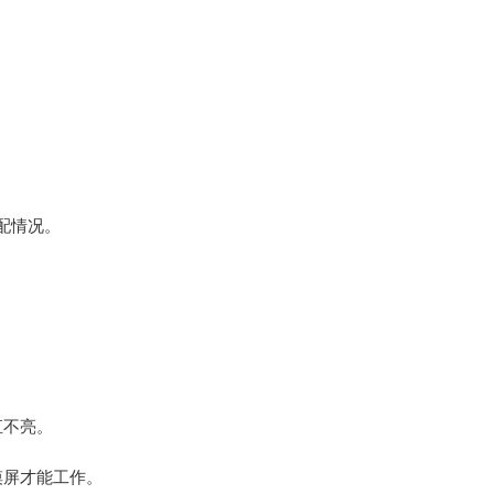
配情况。
直不亮。
摸屏才能工作。